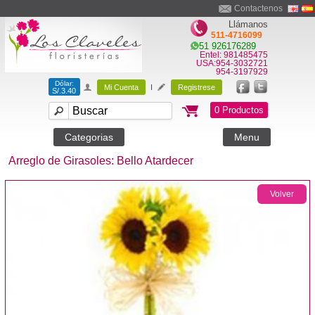
Contactenos
Llámanos
511-4716099
51 926176289
Entel: 981485475
USA:954-3032721
954-3197929
Dólar:
Mi Cuenta
I
Registrese
S/.3.40
0 Productos
Categorias
Menu
Arreglo de Girasoles: Bello Atardecer
Volver