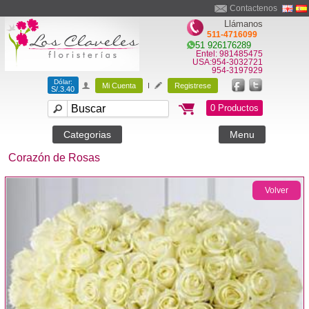
Contactenos
Llámanos
511-4716099
51 926176289
Entel: 981485475
USA:954-3032721
954-3197929
Dólar:
Mi Cuenta
I
Registrese
S/.3.40
0 Productos
Categorias
Menu
Corazón de Rosas
Volver