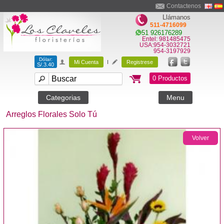
Contactenos
Llámanos
511-4716099
51 926176289
Entel: 981485475
USA:954-3032721
954-3197929
Dólar:
Mi Cuenta
I
Registrese
S/.3.40
0 Productos
Categorias
Menu
Arreglos Florales Solo Tú
Volver