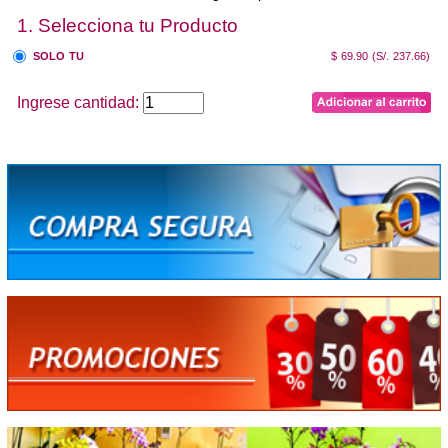
1. Selecciona tu Producto
SOLO TU
$ 69.90
(S/. 237.66)
Ingrese cantidad: