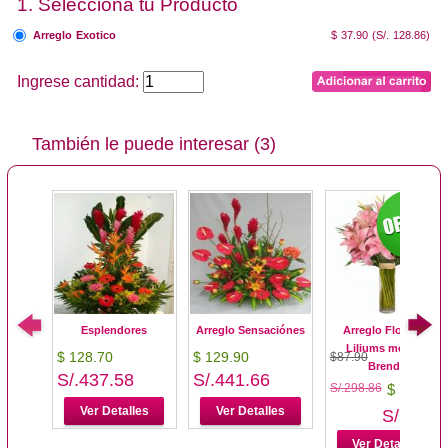
1. Selecciona tu Producto
Arreglo Exotico
$ 37.90
(S/. 128.86)
Ingrese cantidad:
También le puede interesar (3)
Esplendores
Arreglo Sensaciónes
Arreglo Floral de
Liliums modelo
$ 128.70
$ 129.90
$87.90
Brenda
S/.437.58
S/.441.66
S/.298.86
$ 79.90
Ver Detalles
Ver Detalles
S/.298.
Ver Detalles