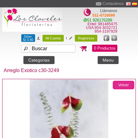
Contactenos
Llámanos
511-4716099
51 926176289
Entel: 981485475
USA:954-3032721
954-3197929
Dólar:
Mi Cuenta
I
Registrese
S/.3.40
0 Productos
Categorias
Menu
Arreglo Exotico c30-3249
Volver