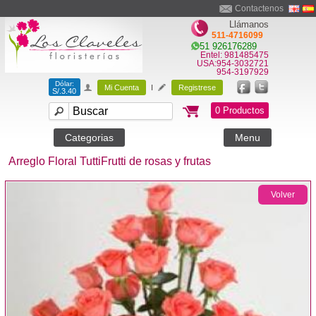
Contactenos
Llámanos
511-4716099
51 926176289
Entel: 981485475
USA:954-3032721
954-3197929
Dólar:
Mi Cuenta
I
Registrese
S/.3.40
0 Productos
Categorias
Menu
Arreglo Floral TuttiFrutti de rosas y frutas
Volver