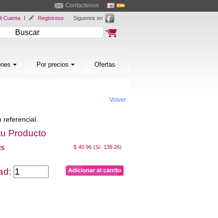
Contactenos
i Cuenta
I
Registrese
Siguenos en
ones
Por precios
Ofertas
Volver
 referencial.
tu Producto
$ 40.96
(S/. 139.26)
ES
dad: