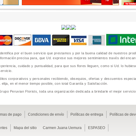
identifica por el buen servicio que prestamos y por la buena calidad de nuestros pr
 información precisa para, que Ud. exprese sus mejores sentimientos través del encanto 
periencia, cuidado y puntualidad, para que sus flores lleguen, como si Ud. lo hubie
ervicio.
tos corporativos y personales recibiendo, obsequios, ofertas y descuentos especial
 elija, en el menor tiempo posible, con total Garantía y Satisfacción.
 Grupo Peruvian Florists, toda una organización dedicada a brindarle el mejor servic
rmas de pago
Condiciones de envío
Políticas de entrega
Políticas de de
ntes
Mapa del sitio
Carmen Juana Uemura
ESPASEO