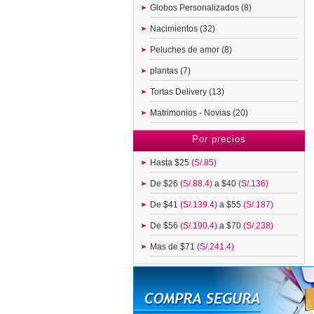
Globos Personalizados (8)
Nacimientos (32)
Peluches de amor (8)
plantas (7)
Tortas Delivery (13)
Matrimonios - Novias (20)
Por precios
Hasta $25
(S/.85)
De $26
(S/.88.4)
a $40
(S/.136)
De $41
(S/.139.4)
a $55
(S/.187)
De $56
(S/.190.4)
a $70
(S/.238)
Mas de $71
(S/.241.4)