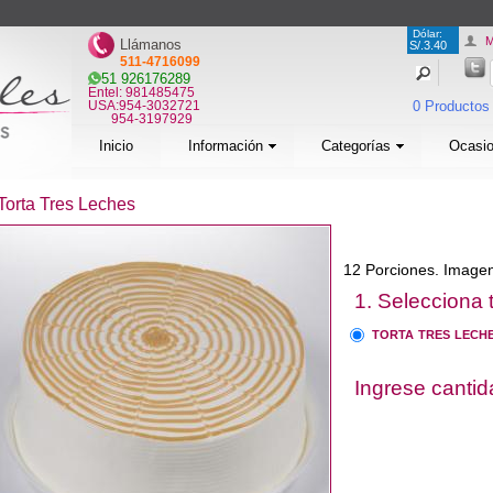
Dólar:
M
Llámanos
S/.3.40
511-4716099
51 926176289
Entel: 981485475
USA:954-3032721
0 Productos
954-3197929
Inicio
Información
Categorías
Ocasi
Torta Tres Leches
12 Porciones. Imagen
1. Selecciona 
TORTA TRES LECH
Ingrese canti