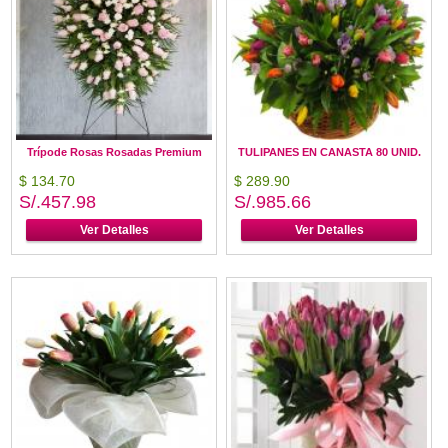
Trípode Rosas Rosadas Premium
TULIPANES EN CANASTA 80 UNID.
$ 134.70
$ 289.90
S/.457.98
S/.985.66
Ver Detalles
Ver Detalles