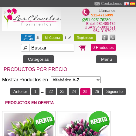
Contactenos
Llámanos
511-4716099
51 926176289
Entel: 981485475
USA:954-3032721
954-3197929
Dólar:
Mi Cuenta
I
Registrese
S/.3.40
0 Productos
Categorias
Menu
PRODUCTOS POR PRECIO
Mostrar Productos en
...
Anterior
1
22
23
24
26
Siguiente
25
PRODUCTOS EN OFERTA