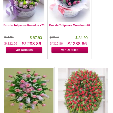
Box de Tulipanes Rosados x20
Box de Tulipanes Morados x20
$94.90
$ 87.90
$92.90
$ 84.90
S/.298.86
S/.288.66
S/.322.66
S/.315.86
Ver Detalles
Ver Detalles