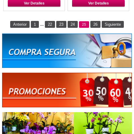
Ver Detalles
Ver Detalles
...
Anterior
1
22
23
24
26
Siguiente
25