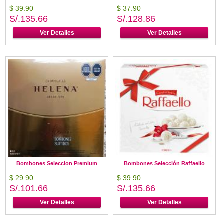
$ 39.90
$ 37.90
S/.135.66
S/.128.86
Ver Detalles
Ver Detalles
Bombones Seleccion Premium
Bombones Selección Raffaello
$ 29.90
$ 39.90
S/.101.66
S/.135.66
Ver Detalles
Ver Detalles