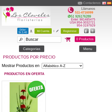
Contactenos
Llámanos
511-4716099
51 926176289
Entel: 981485475
USA:954-3032721
954-3197929
Dólar:
Mi Cuenta
I
Registrese
S/.3.40
0 Productos
Categorias
Menu
PRODUCTOS POR PRECIO
Mostrar Productos en
PRODUCTOS EN OFERTA