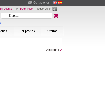
Contactenos
Mi Cuenta
I
Registrese
Siguenos en
s
iones
Por precios
Ofertas
Anterior
1
2