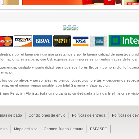
identifica por el buen servicio que prestamos y por la buena calidad de nuestros pr
 información precisa para, que Ud. exprese sus mejores sentimientos través del encanto 
periencia, cuidado y puntualidad, para que sus flores lleguen, como si Ud. lo hubie
ervicio.
tos corporativos y personales recibiendo, obsequios, ofertas y descuentos especial
 elija, en el menor tiempo posible, con total Garantía y Satisfacción.
 Grupo Peruvian Florists, toda una organización dedicada a brindarle el mejor servic
rmas de pago
Condiciones de envío
Políticas de entrega
Políticas de de
ntes
Mapa del sitio
Carmen Juana Uemura
ESPASEO