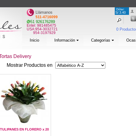
Dólar:
Llámanos
S/.3.40
511-4716099
51 926176289
Entel: 981485475
USA:954-3032721
0 Producto
954-3197929
Inicio
Información
Categorías
Ocas
Tortas Delivery
Mostrar Productos en
TULIPANES EN FLORERO x 20