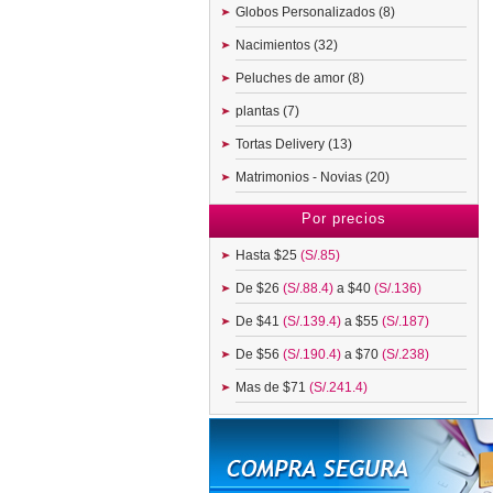
Globos Personalizados (8)
Nacimientos (32)
Peluches de amor (8)
plantas (7)
Tortas Delivery (13)
Matrimonios - Novias (20)
Por precios
Hasta $25
(S/.85)
De $26
(S/.88.4)
a $40
(S/.136)
De $41
(S/.139.4)
a $55
(S/.187)
De $56
(S/.190.4)
a $70
(S/.238)
Mas de $71
(S/.241.4)